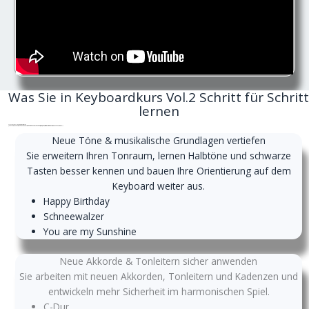
Was Sie in Keyboardkurs Vol.2 Schritt für Schritt
lernen
Keyboardkurs Vol.2 führt Sie systematisch weiter:
von neuen Tönen, Akkorden und Tonleitern bis hin zu mehr Rhythmusgefühl, musikalischem Ausdruck und bekannten Liedern.
Jede Lektion baut verständlich auf der vorherigen auf und hilft Ihnen dabei,
sicherer, vielseitiger und musikalischer
am Keyboard zu werden.
Neue Töne & musikalische Grundlagen vertiefen
Sie erweitern Ihren Tonraum, lernen Halbtöne und schwarze
Tasten besser kennen und bauen Ihre Orientierung auf dem
Keyboard weiter aus.
Happy Birthday
Schneewalzer
You are my Sunshine
Neue Akkorde & Tonleitern sicher anwenden
Sie arbeiten mit neuen Akkorden, Tonleitern und Kadenzen und
entwickeln mehr Sicherheit im harmonischen Spiel.
C-Dur