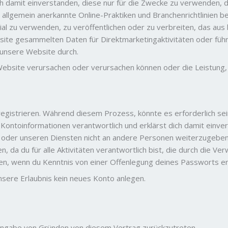
h damit einverstanden, diese nur für die Zwecke zu verwenden, d
allgemein anerkannte Online-Praktiken und Branchenrichtlinien be
al zu verwenden, zu veröffentlichen oder zu verbreiten, das au
ebsite gesammelten Daten für Direktmarketingaktivitäten oder fü
 unsere Website durch.
 Website verursachen oder verursachen können oder die Leistung,
registrieren. Während diesem Prozess, könnte es erforderlich sei
Kontoinformationen verantwortlich und erklärst dich damit einv
oder unseren Diensten nicht an andere Personen weiterzugeben.
n, da du für alle Aktivitäten verantwortlich bist, die durch die
gen, wenn du Kenntnis von einer Offenlegung deines Passworts er
sere Erlaubnis kein neues Konto anlegen.
Angabe von Gründen von diesem Vertrag zurückzutreten.