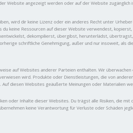
der Website angezeigt werden oder auf der Website zugänglich i
iben, wird dir keine Lizenz oder ein anderes Recht unter Urhebe
u keine Ressourcen auf dieser Website verwendest, kopierst, rep
entwickelst, dekompilierst, übergibst, herunterlädst, übertragst
 vorherige schriftliche Genehmigung, außer und nur insoweit, als
eise auf Websites anderer Parteien enthalten. Wir überwachen o
s verwiesen wird. Produkte oder Dienstleistungen, die von ander
. Auf diesen Websites geäußerte Meinungen oder Materialien wer
iken oder Inhalte dieser Websites. Du trägst alle Risiken, die m
übernehmen keine Verantwortung für Verluste oder Schäden jeglic