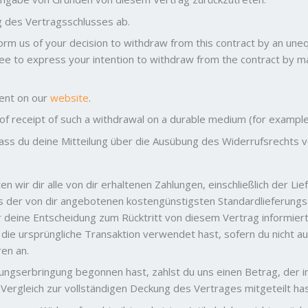
g des Vertragsschlusses ab.
form us of your decision to withdraw from this contract by an une
ree to express your intention to withdraw from the contract by m
ment on our
website
.
 receipt of such a withdrawal on a durable medium (for example 
 dass du deine Mitteilung über die Ausübung des Widerrufsrechts v
n wir dir alle von dir erhaltenen Zahlungen, einschließlich der L
ls der von dir angebotenen kostengünstigsten Standardlieferungsar
deine Entscheidung zum Rücktritt von diesem Vertrag informiert
 die ursprüngliche Transaktion verwendet hast, sofern du nicht au
ren an.
ungserbringung begonnen hast, zahlst du uns einen Betrag, der im
 Vergleich zur vollständigen Deckung des Vertrages mitgeteilt has