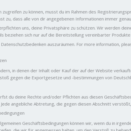
n zugreifen zu können, musst du im Rahmen des Registrierungs
t zu, dass alle von dir angegebenen Informationen immer genau, 
rpflichten uns, deine Privatsphäre zu schützen. Wir werden dein
s beziehen sich nur auf die Bereitstellung vereinbarter Produkte
lle Datenschutzbedenken auszuräumen. For more information, ple
tzen
ern, in denen der Inhalt oder Kauf der auf der Website verkauften
Verstoß gegen die Exportgesetze und -bestimmungen von Deutsch
rfst du deine Rechte und/oder Pflichten aus diesen Geschäftsbe
Jede angebliche Abtretung, die gegen diesen Abschnitt verstößt, i
sbedingungen
llgemeinen Geschäftsbedingungen können wir, wenn du in irgend
fen, die wir für angemessen halten, um den Verstoß zu behande