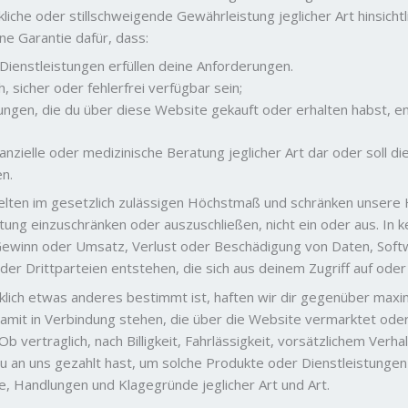
kliche oder stillschweigende Gewährleistung jeglicher Art hinsichtl
ne Garantie dafür, dass:
ienstleistungen erfüllen deine Anforderungen.
 sicher oder fehlerfrei verfügbar sein;
tungen, die du über diese Website gekauft oder erhalten habst, e
inanzielle oder medizinische Beratung jeglicher Art dar oder soll 
n.
lten im gesetzlich zulässigen Höchstmaß und schränken unsere H
ng einzuschränken oder auszuschließen, nicht ein oder aus. In kei
 Gewinn oder Umsatz, Verlust oder Beschädigung von Daten, Sof
er Drittparteien entstehen, die sich aus deinem Zugriff auf ode
cklich etwas anderes bestimmt ist, haften wir dir gegenüber maxim
amit in Verbindung stehen, die über die Website vermarktet ode
 Ob vertraglich, nach Billigkeit, Fahrlässigkeit, vorsätzlichem Ver
 an uns gezahlt hast, um solche Produkte oder Dienstleistungen
e, Handlungen und Klagegründe jeglicher Art und Art.