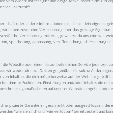
men vom Widerrufsrecht gibt und einige Artikel daher nicht zur
llen Fall zutrifft.
berschaft oder andere Informationen ein, die als dein eigenes 
n, wir haben zuvor eine Vereinbarung über das geistige Eigentu
chriftliche Vereinbarung mitteilst, gewährst du uns eine weltweite
tion, Speicherung, Anpassung, Veröffentlichung, Übersetzung und
 die Website oder einen darauf befindlichen Service jederzeit 
, dass wir weder dir noch Dritten gegenüber für solche Änderun
 von Inhalten, die dich möglicherweise auf der Website geteilt h
bestimmte Funktionen, Einstellungen und/oder Inhalte, die du bei
iffsbeschränkungsmaßnahmen auf unserer Website umgehen oder v
lich implizierte Garantie eingeschränkt oder ausgeschlossen, der
 werden "wie sie sind" und "wie verfügbar" bereitgestellt und kö